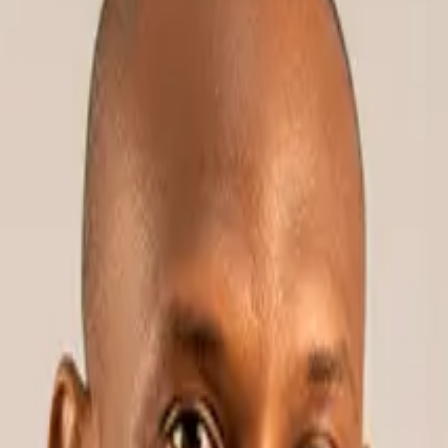
ALUBE
Ver tudo
udo