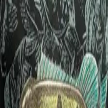
usto
usto