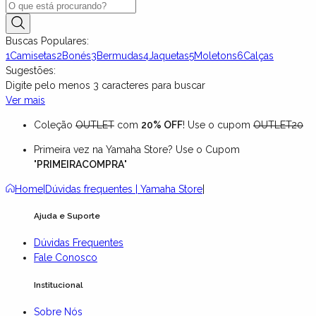
Buscas Populares:
1
Camisetas
2
Bonés
3
Bermudas
4
Jaquetas
5
Moletons
6
Calças
Sugestões:
Digite pelo menos
3
caracteres para buscar
Ver mais
Coleção
OUTLET
com
20% OFF
! Use o cupom
OUTLET20
Primeira vez na Yamaha Store? Use o Cupom
"
PRIMEIRACOMPRA
"
Home
|
Dúvidas frequentes | Yamaha Store
|
Ajuda e Suporte
Dúvidas Frequentes
Fale Conosco
Institucional
Sobre Nós