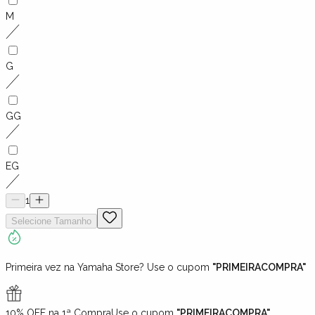
M
G
GG
EG
1
Selecione
Tamanho
Primeira vez na Yamaha Store? Use o cupom
"PRIMEIRACOMPRA"
10% OFF na 1ª Compra
Use o cupom
"PRIMEIRACOMPRA"