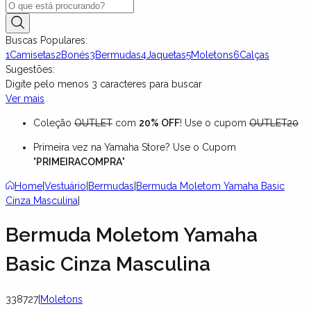
Buscas Populares:
1
Camisetas
2
Bonés
3
Bermudas
4
Jaquetas
5
Moletons
6
Calças
Sugestões:
Digite pelo menos
3
caracteres para buscar
Ver mais
Coleção
OUTLET
com
20% OFF
! Use o cupom
OUTLET20
Primeira vez na Yamaha Store? Use o Cupom
"
PRIMEIRACOMPRA
"
Home
|
Vestuário
|
Bermudas
|
Bermuda Moletom Yamaha Basic
Cinza Masculina
|
Bermuda Moletom Yamaha
Basic Cinza Masculina
338727
|
Moletons