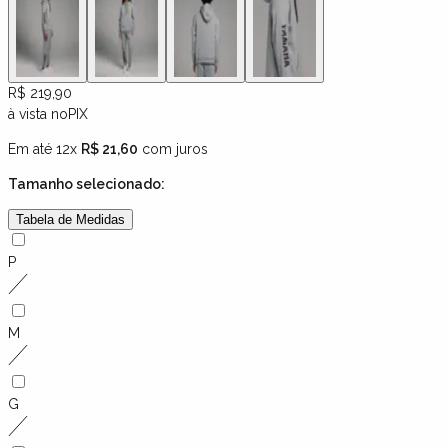
R$ 219,90
à vista no
PIX
Em até 12x
R$ 21,60
com juros
Tamanho
selecionado:
Tabela de Medidas
P
M
G