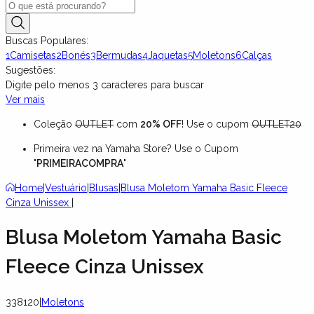
Buscas Populares:
1
Camisetas
2
Bonés
3
Bermudas
4
Jaquetas
5
Moletons
6
Calças
Sugestões:
Digite pelo menos
3
caracteres para buscar
Ver mais
Coleção
OUTLET
com
20% OFF
! Use o cupom
OUTLET20
Primeira vez na Yamaha Store? Use o Cupom
"
PRIMEIRACOMPRA
"
Home
|
Vestuário
|
Blusas
|
Blusa Moletom Yamaha Basic Fleece
Cinza Unissex
|
Blusa Moletom Yamaha Basic
Fleece Cinza Unissex
338120
|
Moletons