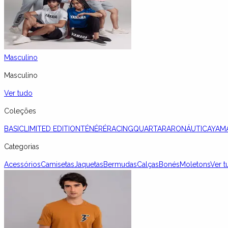
Masculino
Masculino
Ver tudo
Coleções
BASIC
LIMITED EDITION
TÉNÉRÉ
RACING
QUARTARARO
NÁUTICA
YAM
Categorias
Acessórios
Camisetas
Jaquetas
Bermudas
Calças
Bonés
Moletons
Ver t