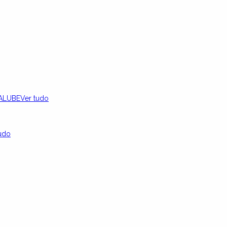
ALUBE
Ver tudo
udo