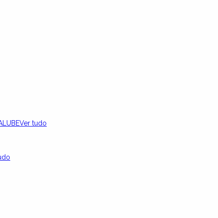
ALUBE
Ver tudo
udo