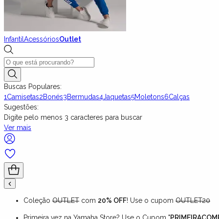
Infantil
Acessórios
Outlet
Buscas Populares:
1
Camisetas
2
Bonés
3
Bermudas
4
Jaquetas
5
Moletons
6
Calças
Sugestões:
Digite pelo menos
3
caracteres para buscar
Ver mais
Coleção
OUTLET
com
20% OFF
! Use o cupom
OUTLET20
Primeira vez na Yamaha Store? Use o Cupom "
PRIMEIRACOM