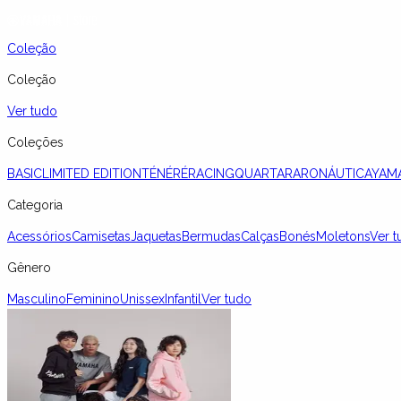
Coleção
Coleção
Ver tudo
Coleções
BASIC
LIMITED EDITION
TÉNÉRÉ
RACING
QUARTARARO
NÁUTICA
YAM
Categoria
Acessórios
Camisetas
Jaquetas
Bermudas
Calças
Bonés
Moletons
Ver t
Gênero
Masculino
Feminino
Unissex
Infantil
Ver tudo