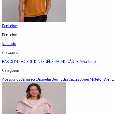
Feminino
Feminino
Ver tudo
Coleções
BASIC
LIMITED EDITION
TÉNÉRÉ
RACING
NÁUTICA
Ver tudo
Categorias
Acessórios
Camisetas
Jaquetas
Bermudas
Calças
Bonés
Moletons
Ver t