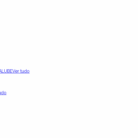
ALUBE
Ver tudo
udo