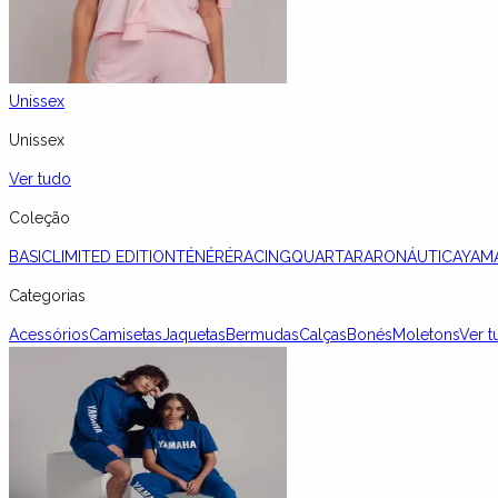
Unissex
Unissex
Ver tudo
Coleção
BASIC
LIMITED EDITION
TÉNÉRÉ
RACING
QUARTARARO
NÁUTICA
YAM
Categorias
Acessórios
Camisetas
Jaquetas
Bermudas
Calças
Bonés
Moletons
Ver t