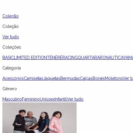
Coleção
Coleção
Ver tudo
Coleções
BASIC
LIMITED EDITION
TÉNÉRÉ
RACING
QUARTARARO
NÁUTICA
YAM
Categoria
Acessórios
Camisetas
Jaquetas
Bermudas
Calças
Bonés
Moletons
Ver t
Gênero
Masculino
Feminino
Unissex
Infantil
Ver tudo