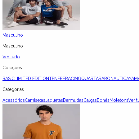
Masculino
Masculino
Ver tudo
Coleções
BASIC
LIMITED EDITION
TÉNÉRÉ
RACING
QUARTARARO
NÁUTICA
YAM
Categorias
Acessórios
Camisetas
Jaquetas
Bermudas
Calças
Bonés
Moletons
Ver t