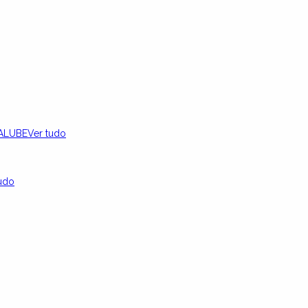
ALUBE
Ver tudo
udo