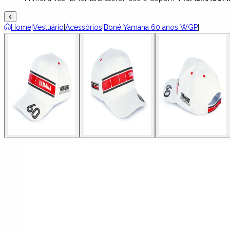
Home
|
Vestuário
|
Acessórios
|
Boné Yamaha 60 anos WGP
|