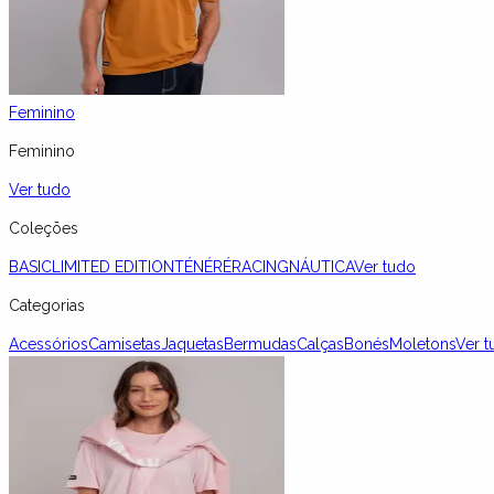
Feminino
Feminino
Ver tudo
Coleções
BASIC
LIMITED EDITION
TÉNÉRÉ
RACING
NÁUTICA
Ver tudo
Categorias
Acessórios
Camisetas
Jaquetas
Bermudas
Calças
Bonés
Moletons
Ver t