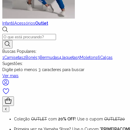
Infantil
Acessórios
Outlet
Buscas Populares:
1
Camisetas
2
Bonés
3
Bermudas
4
Jaquetas
5
Moletons
6
Calças
Sugestões:
Digite pelo menos
3
caracteres para buscar
Ver mais
Coleção
OUTLET
com
20% OFF
! Use o cupom
OUTLET20
Primeira vez na Yamaha Store? Use o Cupom "
PRIMEIRACOM