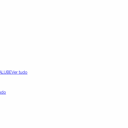
ALUBE
Ver tudo
udo