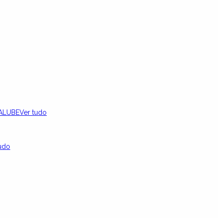
ALUBE
Ver tudo
udo