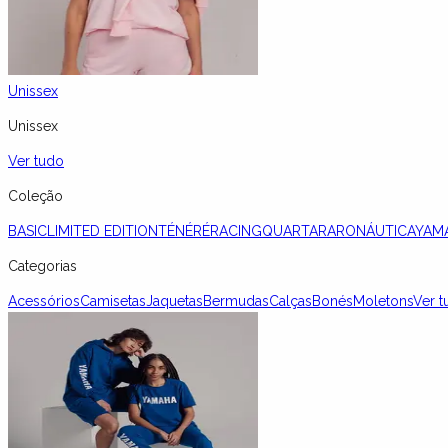
Unissex
Unissex
Ver tudo
Coleção
BASIC
LIMITED EDITION
TÉNÉRÉ
RACING
QUARTARARO
NÁUTICA
YAM
Categorias
Acessórios
Camisetas
Jaquetas
Bermudas
Calças
Bonés
Moletons
Ver t