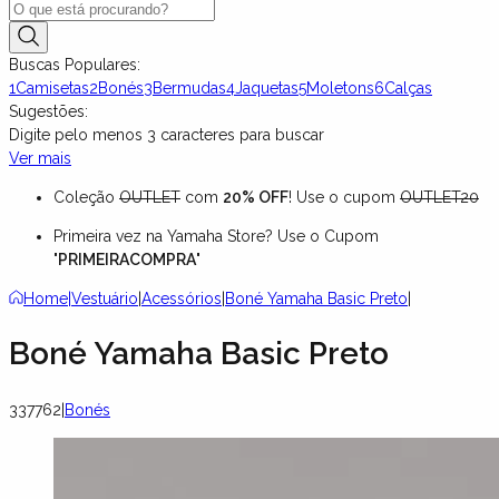
Buscas Populares:
1
Camisetas
2
Bonés
3
Bermudas
4
Jaquetas
5
Moletons
6
Calças
Sugestões:
Digite pelo menos
3
caracteres para buscar
Ver mais
Coleção
OUTLET
com
20% OFF
! Use o cupom
OUTLET20
Primeira vez na Yamaha Store? Use o Cupom
"
PRIMEIRACOMPRA
"
Home
|
Vestuário
|
Acessórios
|
Boné Yamaha Basic Preto
|
Boné Yamaha Basic Preto
337762
|
Bonés