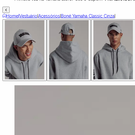
Home
|
Vestuário
|
Acessórios
|
Boné Yamaha Classic Cinza
|