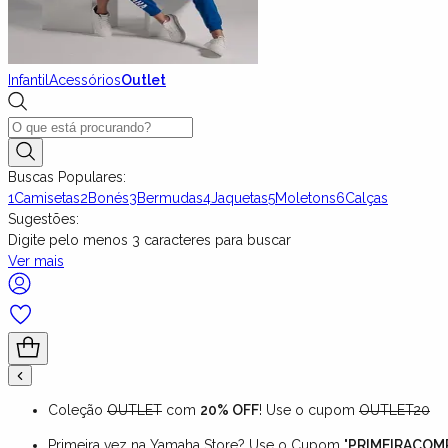
Infantil
Acessórios
Outlet
Buscas Populares:
1
Camisetas
2
Bonés
3
Bermudas
4
Jaquetas
5
Moletons
6
Calças
Sugestões:
Digite pelo menos
3
caracteres para buscar
Ver mais
Coleção
OUTLET
com
20% OFF
! Use o cupom
OUTLET20
Primeira vez na Yamaha Store? Use o Cupom "
PRIMEIRACOM