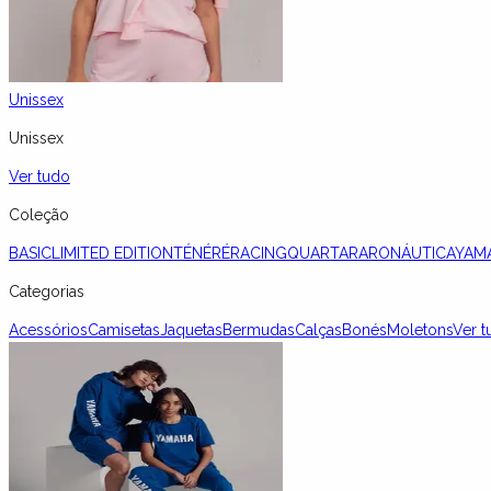
Unissex
Unissex
Ver tudo
Coleção
BASIC
LIMITED EDITION
TÉNÉRÉ
RACING
QUARTARARO
NÁUTICA
YAM
Categorias
Acessórios
Camisetas
Jaquetas
Bermudas
Calças
Bonés
Moletons
Ver t