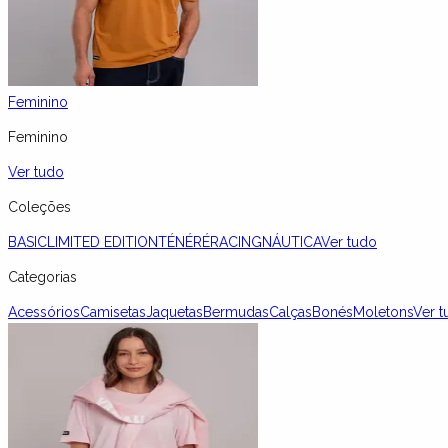
Feminino
Feminino
Ver tudo
Coleções
BASIC
LIMITED EDITION
TÉNÉRÉ
RACING
NÁUTICA
Ver tudo
Categorias
Acessórios
Camisetas
Jaquetas
Bermudas
Calças
Bonés
Moletons
Ver t