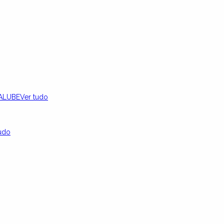
ALUBE
Ver tudo
udo