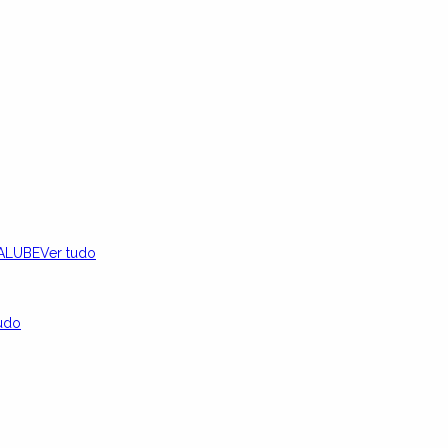
ALUBE
Ver tudo
udo