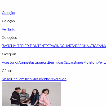
Coleção
Coleção
Ver tudo
Coleções
BASIC
LIMITED EDITION
TÉNÉRÉ
RACING
QUARTARARO
NÁUTICA
YAM
Categoria
Acessórios
Camisetas
Jaquetas
Bermudas
Calças
Bonés
Moletons
Ver t
Gênero
Masculino
Feminino
Unissex
Infantil
Ver tudo