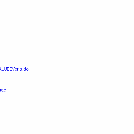
ALUBE
Ver tudo
udo