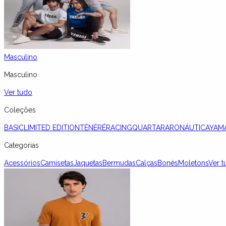
Masculino
Masculino
Ver tudo
Coleções
BASIC
LIMITED EDITION
TÉNÉRÉ
RACING
QUARTARARO
NÁUTICA
YAM
Categorias
Acessórios
Camisetas
Jaquetas
Bermudas
Calças
Bonés
Moletons
Ver t