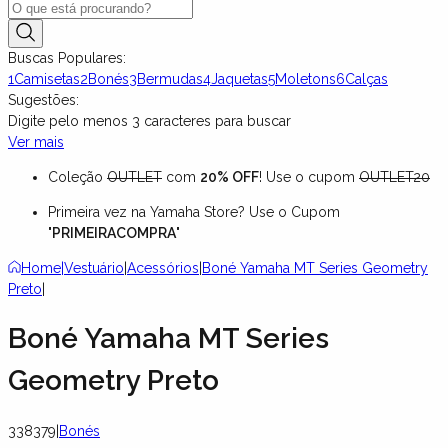
Buscas Populares:
1
Camisetas
2
Bonés
3
Bermudas
4
Jaquetas
5
Moletons
6
Calças
Sugestões:
Digite pelo menos
3
caracteres para buscar
Ver mais
Coleção
OUTLET
com
20% OFF
! Use o cupom
OUTLET20
Primeira vez na Yamaha Store? Use o Cupom
"
PRIMEIRACOMPRA
"
Home
|
Vestuário
|
Acessórios
|
Boné Yamaha MT Series Geometry
Preto
|
Boné Yamaha MT Series
Geometry Preto
338379
|
Bonés