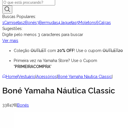
Buscas Populares:
1
Camisetas
2
Bonés
3
Bermudas
4
Jaquetas
5
Moletons
6
Calças
Sugestões:
Digite pelo menos
3
caracteres para buscar
Ver mais
Coleção
OUTLET
com
20% OFF
! Use o cupom
OUTLET20
Primeira vez na Yamaha Store? Use o Cupom
"
PRIMEIRACOMPRA
"
Home
|
Vestuário
|
Acessórios
|
Boné Yamaha Náutica Classic
|
Boné Yamaha Náutica Classic
338478
|
Bonés