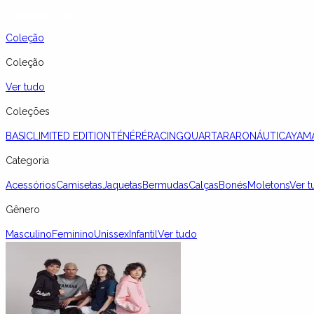
Coleção
Coleção
Ver tudo
Coleções
BASIC
LIMITED EDITION
TÉNÉRÉ
RACING
QUARTARARO
NÁUTICA
YAM
Categoria
Acessórios
Camisetas
Jaquetas
Bermudas
Calças
Bonés
Moletons
Ver t
Gênero
Masculino
Feminino
Unissex
Infantil
Ver tudo