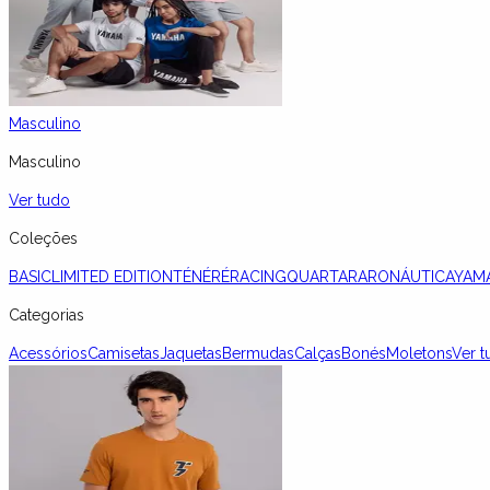
Masculino
Masculino
Ver tudo
Coleções
BASIC
LIMITED EDITION
TÉNÉRÉ
RACING
QUARTARARO
NÁUTICA
YAM
Categorias
Acessórios
Camisetas
Jaquetas
Bermudas
Calças
Bonés
Moletons
Ver t