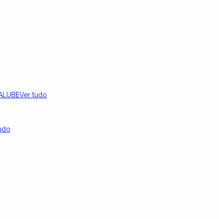
ALUBE
Ver tudo
udo