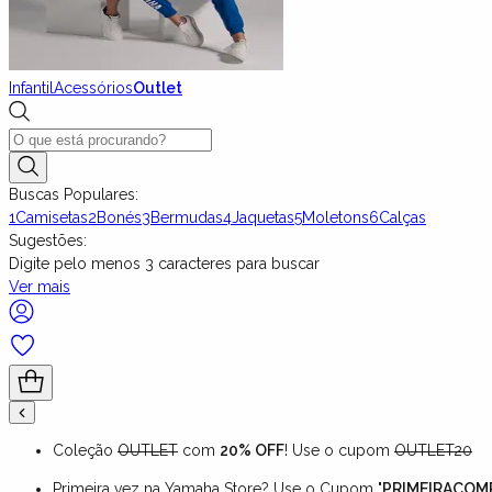
Infantil
Acessórios
Outlet
Buscas Populares:
1
Camisetas
2
Bonés
3
Bermudas
4
Jaquetas
5
Moletons
6
Calças
Sugestões:
Digite pelo menos
3
caracteres para buscar
Ver mais
Coleção
OUTLET
com
20% OFF
! Use o cupom
OUTLET20
Primeira vez na Yamaha Store? Use o Cupom "
PRIMEIRACOM