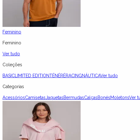
Feminino
Feminino
Ver tudo
Coleções
BASIC
LIMITED EDITION
TÉNÉRÉ
RACING
NÁUTICA
Ver tudo
Categorias
Acessórios
Camisetas
Jaquetas
Bermudas
Calças
Bonés
Moletons
Ver t