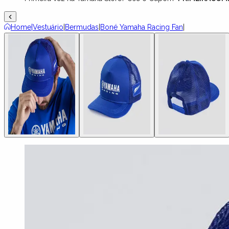
Home
|
Vestuário
|
Bermudas
|
Boné Yamaha Racing Fan
|