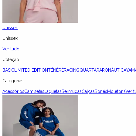
Unissex
Unissex
Ver tudo
Coleção
BASIC
LIMITED EDITION
TÉNÉRÉ
RACING
QUARTARARO
NÁUTICA
YAM
Categorias
Acessórios
Camisetas
Jaquetas
Bermudas
Calças
Bonés
Moletons
Ver t