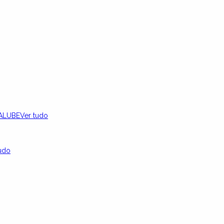
ALUBE
Ver tudo
udo