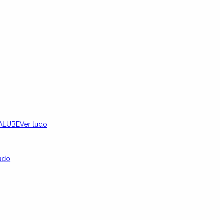
ALUBE
Ver tudo
udo