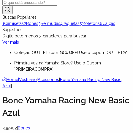
Buscas Populares:
1
Camisetas
2
Bonés
3
Bermudas
4
Jaquetas
5
Moletons
6
Calças
Sugestões:
Digite pelo menos
3
caracteres para buscar
Ver mais
Coleção
OUTLET
com
20% OFF
! Use o cupom
OUTLET20
Primeira vez na Yamaha Store? Use o Cupom
"
PRIMEIRACOMPRA
"
Home
|
Vestuário
|
Acessórios
|
Bone Yamaha Racing New Basic
Azul
|
Bone Yamaha Racing New Basic
Azul
339902
|
Bonés