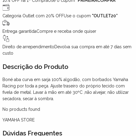
10% OFF na 1ª Compra
Use o cupom
"PRIMEIRACOMPRA"
Categoria Outlet com 20% OFF
Use o cupom
"OUTLET20”
Entrega garantida
Compre e receba onde quiser
Direito de arrependimento
Devolva sua compra em até 7 dias sem
custo
Descrição
do Produto
Boné aba curva em sarja 100% algodão, com borbados Yamaha
Racing por toda a peça. Ajuste traseiro do próprio tecido com
fivela de metal. Lavar à mão em até 30ºC ,não alvejar, não utilizar
secadora, secar à sombra.
No products found
YAMAHA STORE
Dúvidas Frequentes