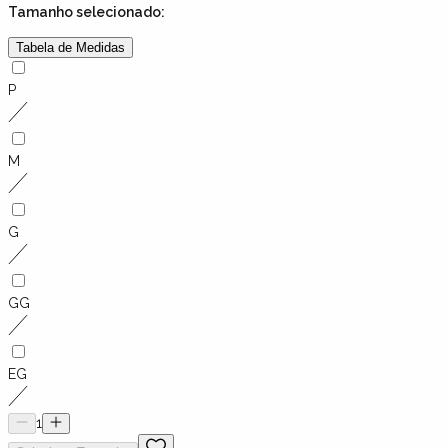
Tamanho
selecionado:
Tabela de Medidas
P
M
G
GG
EG
1