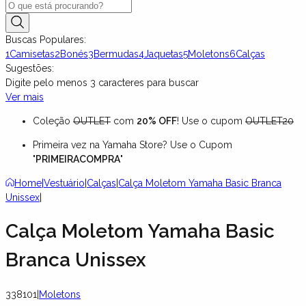
Buscas Populares:
1
Camisetas
2
Bonés
3
Bermudas
4
Jaquetas
5
Moletons
6
Calças
Sugestões:
Digite pelo menos
3
caracteres para buscar
Ver mais
Coleção
OUTLET
com
20% OFF
! Use o cupom
OUTLET20
Primeira vez na Yamaha Store? Use o Cupom
"
PRIMEIRACOMPRA
"
Home
|
Vestuário
|
Calças
|
Calça Moletom Yamaha Basic Branca
Unissex
|
Calça Moletom Yamaha Basic
Branca Unissex
338101
|
Moletons