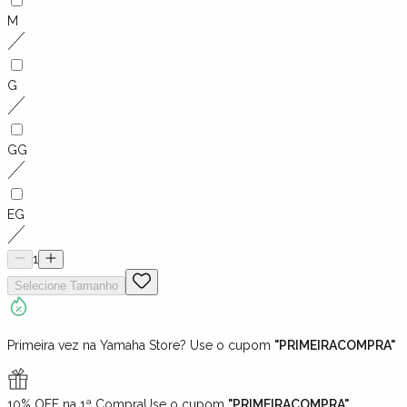
M
G
GG
EG
1
Selecione
Tamanho
Primeira vez na Yamaha Store? Use o cupom
"PRIMEIRACOMPRA"
10% OFF na 1ª Compra
Use o cupom
"PRIMEIRACOMPRA"