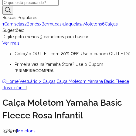
Buscas Populares:
1
Camisetas
2
Bonés
3
Bermudas
4
Jaquetas
5
Moletons
6
Calças
Sugestões:
Digite pelo menos
3
caracteres para buscar
Ver mais
Coleção
OUTLET
com
20% OFF
! Use o cupom
OUTLET20
Primeira vez na Yamaha Store? Use o Cupom
"
PRIMEIRACOMPRA
"
Home
|
Vestuário > Calças
|
Calça Moletom Yamaha Basic Fleece
Rosa Infantil
|
Calça Moletom Yamaha Basic
Fleece Rosa Infantil
338911
|
Moletons