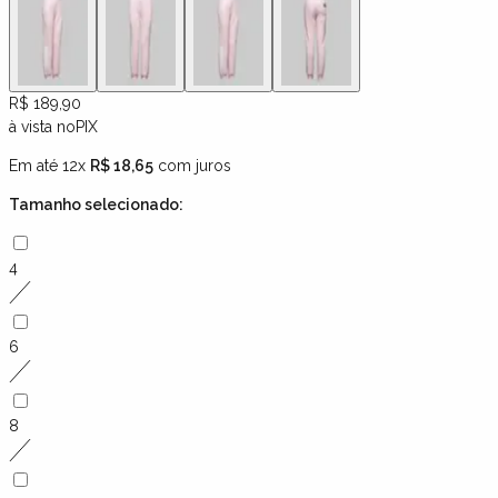
R$ 189,90
à vista no
PIX
Em até 12x
R$ 18,65
com juros
Tamanho
selecionado:
4
6
8