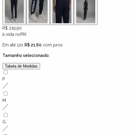
R$ 219,90
à vista no
PIX
Em até 12x
R$ 21,60
com juros
Tamanho
selecionado:
Tabela de Medidas
P
M
G