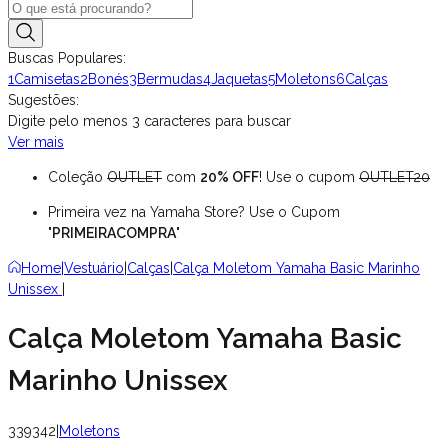
Buscas Populares:
1
Camisetas
2
Bonés
3
Bermudas
4
Jaquetas
5
Moletons
6
Calças
Sugestões:
Digite pelo menos
3
caracteres para buscar
Ver mais
Coleção
OUTLET
com
20% OFF
! Use o cupom
OUTLET20
Primeira vez na Yamaha Store? Use o Cupom
"
PRIMEIRACOMPRA
"
Home
|
Vestuário
|
Calças
|
Calça Moletom Yamaha Basic Marinho
Unissex
|
Calça Moletom Yamaha Basic
Marinho Unissex
339342
|
Moletons