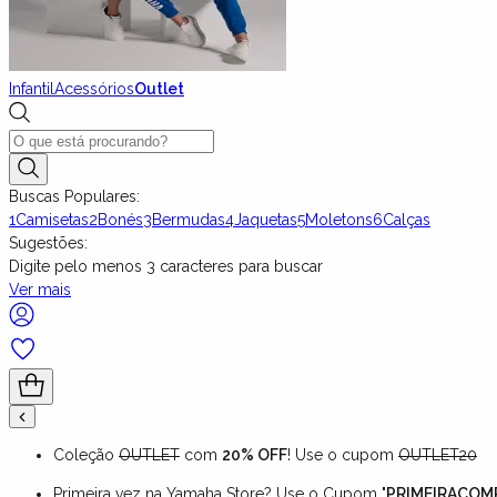
Infantil
Acessórios
Outlet
Buscas Populares:
1
Camisetas
2
Bonés
3
Bermudas
4
Jaquetas
5
Moletons
6
Calças
Sugestões:
Digite pelo menos
3
caracteres para buscar
Ver mais
Coleção
OUTLET
com
20% OFF
! Use o cupom
OUTLET20
Primeira vez na Yamaha Store? Use o Cupom "
PRIMEIRACOM