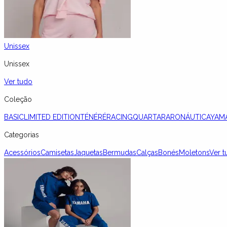
Unissex
Unissex
Ver tudo
Coleção
BASIC
LIMITED EDITION
TÉNÉRÉ
RACING
QUARTARARO
NÁUTICA
YAM
Categorias
Acessórios
Camisetas
Jaquetas
Bermudas
Calças
Bonés
Moletons
Ver t