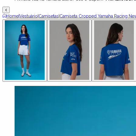
Home
|
Vestuário
|
Camisetas
|
Camiseta Cropped Yamaha Racing New