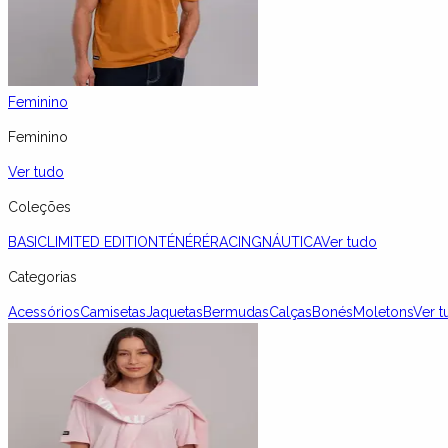
Feminino
Feminino
Ver tudo
Coleções
BASIC
LIMITED EDITION
TÉNÉRÉ
RACING
NÁUTICA
Ver tudo
Categorias
Acessórios
Camisetas
Jaquetas
Bermudas
Calças
Bonés
Moletons
Ver t