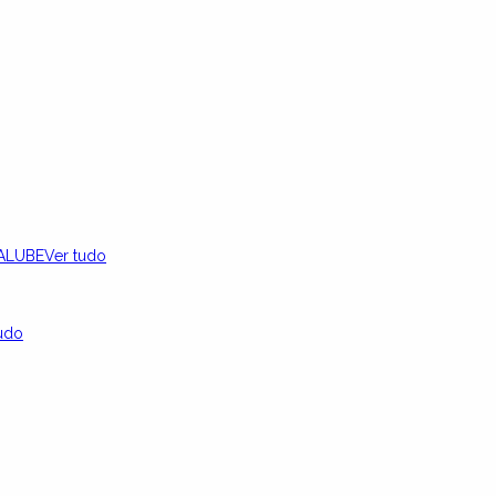
ALUBE
Ver tudo
udo