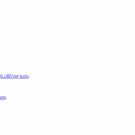
ALUBE
Ver tudo
udo