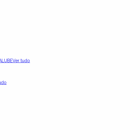
ALUBE
Ver tudo
udo