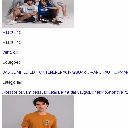
Masculino
Masculino
Ver tudo
Coleções
BASIC
LIMITED EDITION
TÉNÉRÉ
RACING
QUARTARARO
NÁUTICA
YAM
Categorias
Acessórios
Camisetas
Jaquetas
Bermudas
Calças
Bonés
Moletons
Ver t