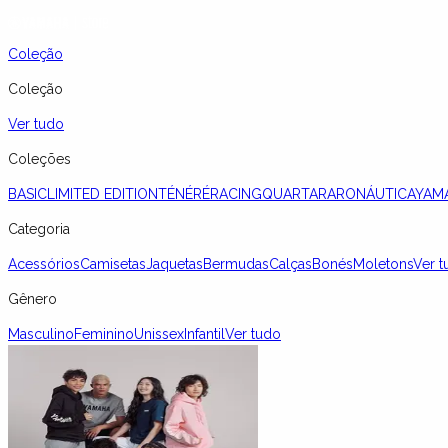
Coleção
Coleção
Ver tudo
Coleções
BASIC
LIMITED EDITION
TÉNÉRÉ
RACING
QUARTARARO
NÁUTICA
YAM
Categoria
Acessórios
Camisetas
Jaquetas
Bermudas
Calças
Bonés
Moletons
Ver t
Gênero
Masculino
Feminino
Unissex
Infantil
Ver tudo