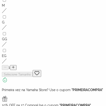
M
G
GG
EG
1
Selecione
Tamanho
Primeira vez na Yamaha Store? Use o cupom
"PRIMEIRACOMPRA"
10% OFF na 1ª Compra
Use o cupom
"PRIMEIRACOMPRA"