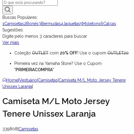
Buscas Populares:
1
Camisetas
2
Bonés
3
Bermudas
4
Jaquetas
5
Moletons
6
Calças
Sugestões:
Digite pelo menos
3
caracteres para buscar
Ver mais
Coleção
OUTLET
com
20% OFF
! Use o cupom
OUTLET20
Primeira vez na Yamaha Store? Use o Cupom
"
PRIMEIRACOMPRA
"
Home
|
Vestuário
|
Camisetas
|
Camiseta M/L Moto Jersey Tenere
Unissex Laranja
|
Camiseta M/L Moto Jersey
Tenere Unissex Laranja
339808
|
Camisetas