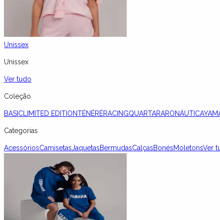
Unissex
Unissex
Ver tudo
Coleção
BASIC
LIMITED EDITION
TÉNÉRÉ
RACING
QUARTARARO
NÁUTICA
YAM
Categorias
Acessórios
Camisetas
Jaquetas
Bermudas
Calças
Bonés
Moletons
Ver t