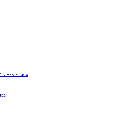
ALUBE
Ver tudo
udo