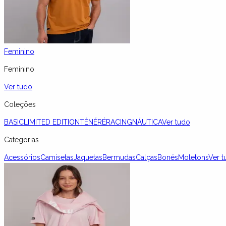
Feminino
Feminino
Ver tudo
Coleções
BASIC
LIMITED EDITION
TÉNÉRÉ
RACING
NÁUTICA
Ver tudo
Categorias
Acessórios
Camisetas
Jaquetas
Bermudas
Calças
Bonés
Moletons
Ver t