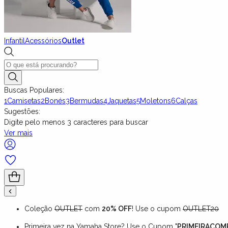
Infantil
Acessórios
Outlet
Buscas Populares:
1
Camisetas
2
Bonés
3
Bermudas
4
Jaquetas
5
Moletons
6
Calças
Sugestões:
Digite pelo menos
3
caracteres para buscar
Ver mais
Coleção
OUTLET
com
20% OFF
! Use o cupom
OUTLET20
Primeira vez na Yamaha Store? Use o Cupom "
PRIMEIRACOM