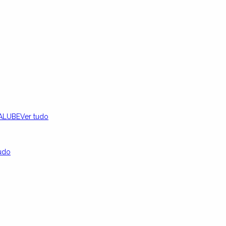
ALUBE
Ver tudo
udo