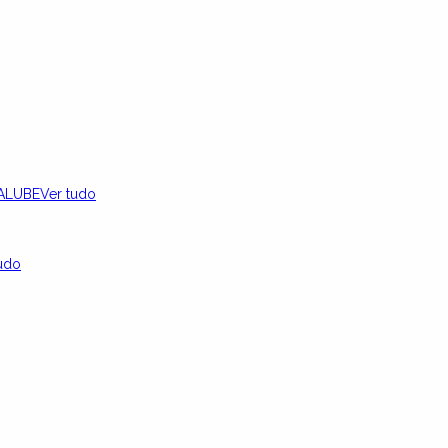
ALUBE
Ver tudo
udo