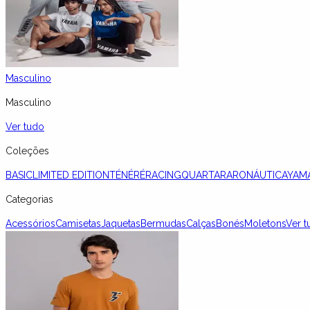
Masculino
Masculino
Ver tudo
Coleções
BASIC
LIMITED EDITION
TÉNÉRÉ
RACING
QUARTARARO
NÁUTICA
YAM
Categorias
Acessórios
Camisetas
Jaquetas
Bermudas
Calças
Bonés
Moletons
Ver t