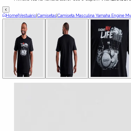
Home
|
Vestuário
|
Camisetas
|
Camiseta Masculina Yamaha Engine My 