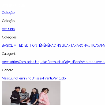
Coleção
Coleção
Ver tudo
Coleções
BASIC
LIMITED EDITION
TÉNÉRÉ
RACING
QUARTARARO
NÁUTICA
YAM
Categoria
Acessórios
Camisetas
Jaquetas
Bermudas
Calças
Bonés
Moletons
Ver t
Gênero
Masculino
Feminino
Unissex
Infantil
Ver tudo