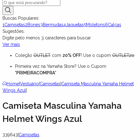
Buscas Populares:
1
Camisetas
2
Bonés
3
Bermudas
4
Jaquetas
5
Moletons
6
Calças
Sugestões:
Digite pelo menos
3
caracteres para buscar
Ver mais
Coleção
OUTLET
com
20% OFF
! Use o cupom
OUTLET20
Primeira vez na Yamaha Store? Use o Cupom
"
PRIMEIRACOMPRA
"
Home
|
Vestuário
|
Camisetas
|
Camiseta Masculina Yamaha Helmet
Wings Azul
|
Camiseta Masculina Yamaha
Helmet Wings Azul
339643
|
Camisetas