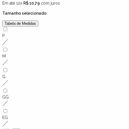
Em até 12x
R$ 10,79
com juros
Tamanho
selecionado:
Tabela de Medidas
P
M
G
GG
EG