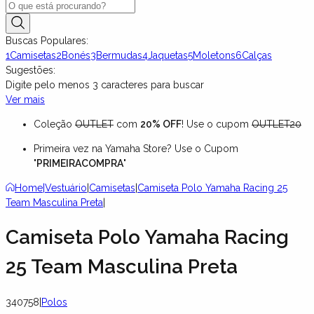
Buscas Populares:
1
Camisetas
2
Bonés
3
Bermudas
4
Jaquetas
5
Moletons
6
Calças
Sugestões:
Digite pelo menos
3
caracteres para buscar
Ver mais
Coleção
OUTLET
com
20% OFF
! Use o cupom
OUTLET20
Primeira vez na Yamaha Store? Use o Cupom
"
PRIMEIRACOMPRA
"
Home
|
Vestuário
|
Camisetas
|
Camiseta Polo Yamaha Racing 25
Team Masculina Preta
|
Camiseta Polo Yamaha Racing
25 Team Masculina Preta
340758
|
Polos