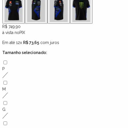
R$ 749,90
à vista no
PIX
Em até 12x
R$ 73,65
com juros
Tamanho
selecionado:
P
M
G