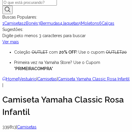
Buscas Populares:
1
Camisetas
2
Bonés
3
Bermudas
4
Jaquetas
5
Moletons
6
Calças
Sugestões:
Digite pelo menos
3
caracteres para buscar
Ver mais
Coleção
OUTLET
com
20% OFF
! Use o cupom
OUTLET20
Primeira vez na Yamaha Store? Use o Cupom
"
PRIMEIRACOMPRA
"
Home
|
Vestuário
|
Camisetas
|
Camiseta Yamaha Classic Rosa Infantil
|
Camiseta Yamaha Classic Rosa
Infantil
339813
|
Camisetas