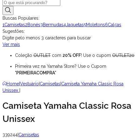
Buscas Populares:
1
Camisetas
2
Bonés
3
Bermudas
4
Jaquetas
5
Moletons
6
Calças
Sugestões:
Digite pelo menos
3
caracteres para buscar
Ver mais
Coleção
OUTLET
com
20% OFF
! Use o cupom
OUTLET20
Primeira vez na Yamaha Store? Use o Cupom
"
PRIMEIRACOMPRA
"
Home
|
Vestuário
|
Camisetas
|
Camiseta Yamaha Classic Rosa
Unissex
|
Camiseta Yamaha Classic Rosa
Unissex
339244
|
Camisetas