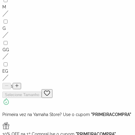
M
G
GG
EG
1
Selecione
Tamanho
Primeira vez na Yamaha Store? Use o cupom
"PRIMEIRACOMPRA"
10% OFF na 1ª Compra
Use o cupom
"PRIMEIRACOMPRA"