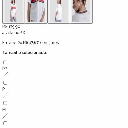
R$ 179,90
à vista no
PIX
Em até 12x
R$ 17,67
com juros
Tamanho
selecionado:
PP
P
M