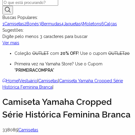
Buscas Populares:
1
Camisetas
2
Bonés
3
Bermudas
4
Jaquetas
5
Moletons
6
Calças
Sugestões:
Digite pelo menos
3
caracteres para buscar
Ver mais
Coleção
OUTLET
com
20% OFF
! Use o cupom
OUTLET20
Primeira vez na Yamaha Store? Use o Cupom
"
PRIMEIRACOMPRA
"
Home
|
Vestuário
|
Camisetas
|
Camiseta Yamaha Cropped Série
Histórica Feminina Branca
|
Camiseta Yamaha Cropped
Série Histórica Feminina Branca
338085
|
Camisetas