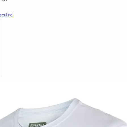
sculina
|