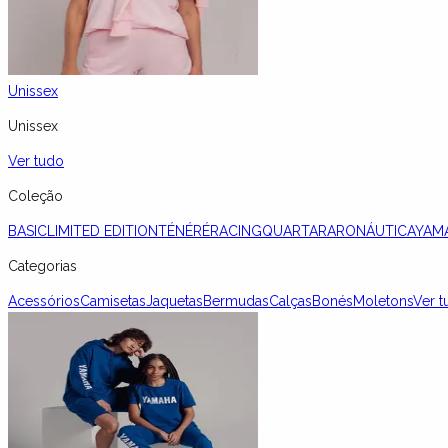
Unissex
Unissex
Ver tudo
Coleção
BASIC
LIMITED EDITION
TÉNÉRÉ
RACING
QUARTARARO
NÁUTICA
YAM
Categorias
Acessórios
Camisetas
Jaquetas
Bermudas
Calças
Bonés
Moletons
Ver t