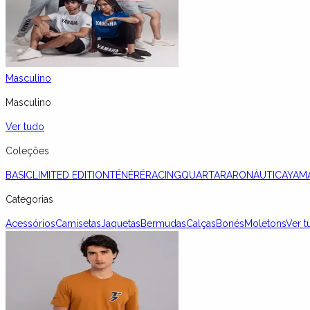
Masculino
Masculino
Ver tudo
Coleções
BASIC
LIMITED EDITION
TÉNÉRÉ
RACING
QUARTARARO
NÁUTICA
YAM
Categorias
Acessórios
Camisetas
Jaquetas
Bermudas
Calças
Bonés
Moletons
Ver t