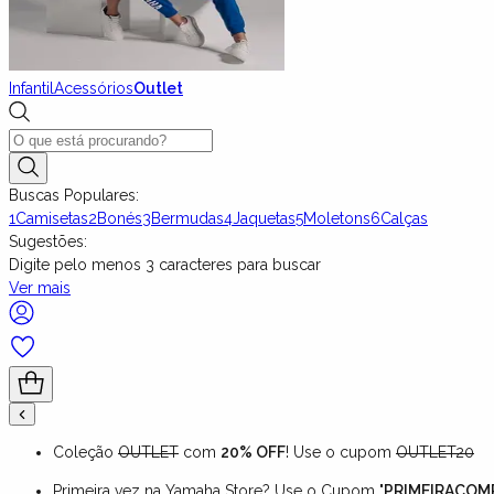
Infantil
Acessórios
Outlet
Buscas Populares:
1
Camisetas
2
Bonés
3
Bermudas
4
Jaquetas
5
Moletons
6
Calças
Sugestões:
Digite pelo menos
3
caracteres para buscar
Ver mais
Coleção
OUTLET
com
20% OFF
! Use o cupom
OUTLET20
Primeira vez na Yamaha Store? Use o Cupom "
PRIMEIRACOM