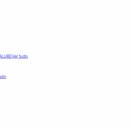
ALUBE
Ver tudo
udo