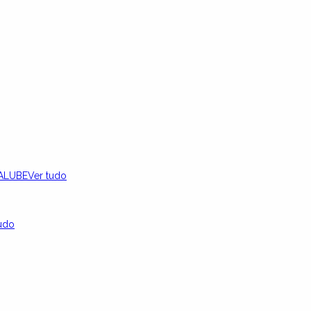
ALUBE
Ver tudo
udo