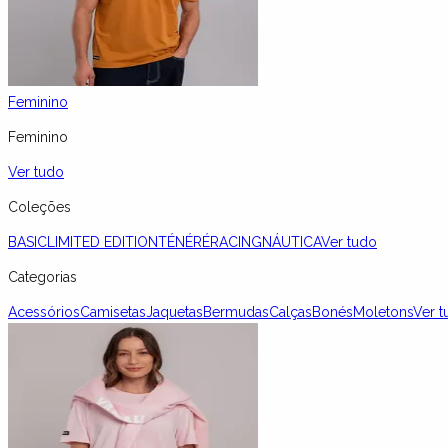
Feminino
Feminino
Ver tudo
Coleções
BASIC
LIMITED EDITION
TÉNÉRÉ
RACING
NÁUTICA
Ver tudo
Categorias
Acessórios
Camisetas
Jaquetas
Bermudas
Calças
Bonés
Moletons
Ver t