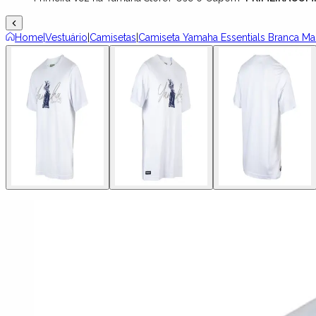
Home
|
Vestuário
|
Camisetas
|
Camiseta Yamaha Essentials Branca Ma