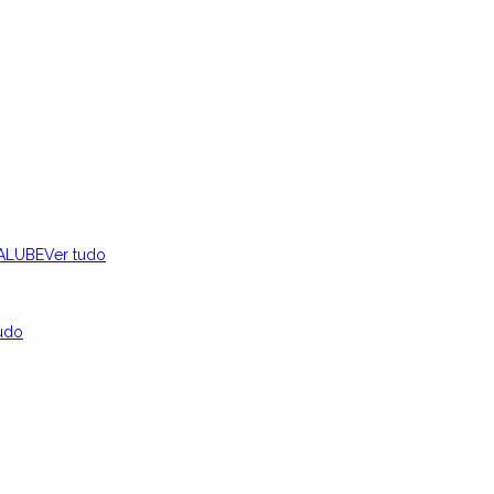
ALUBE
Ver tudo
udo