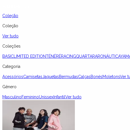
Coleção
Coleção
Ver tudo
Coleções
BASIC
LIMITED EDITION
TÉNÉRÉ
RACING
QUARTARARO
NÁUTICA
YAM
Categoria
Acessórios
Camisetas
Jaquetas
Bermudas
Calças
Bonés
Moletons
Ver t
Gênero
Masculino
Feminino
Unissex
Infantil
Ver tudo