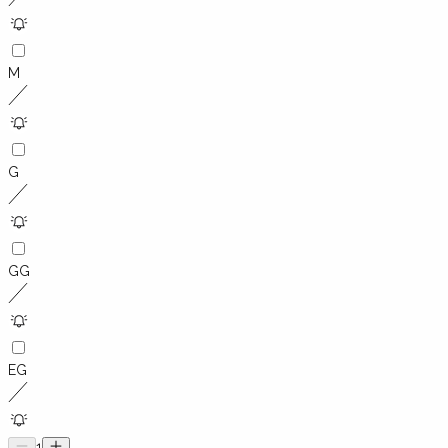
M
G
GG
EG
1