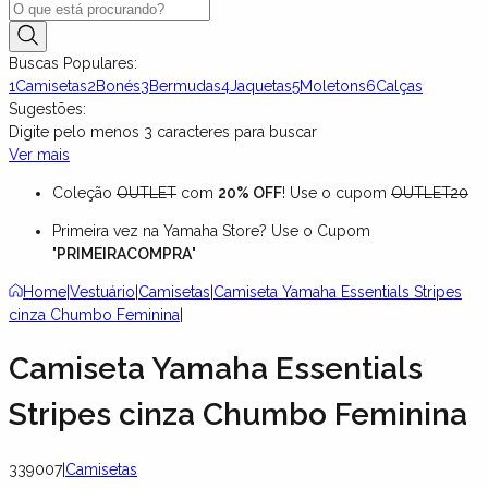
Buscas Populares:
1
Camisetas
2
Bonés
3
Bermudas
4
Jaquetas
5
Moletons
6
Calças
Sugestões:
Digite pelo menos
3
caracteres para buscar
Ver mais
Coleção
OUTLET
com
20% OFF
! Use o cupom
OUTLET20
Primeira vez na Yamaha Store? Use o Cupom
"
PRIMEIRACOMPRA
"
Home
|
Vestuário
|
Camisetas
|
Camiseta Yamaha Essentials Stripes
cinza Chumbo Feminina
|
Camiseta Yamaha Essentials
Stripes cinza Chumbo Feminina
339007
|
Camisetas