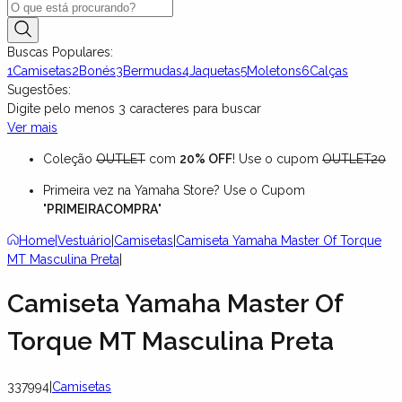
Buscas Populares:
1
Camisetas
2
Bonés
3
Bermudas
4
Jaquetas
5
Moletons
6
Calças
Sugestões:
Digite pelo menos
3
caracteres para buscar
Ver mais
Coleção
OUTLET
com
20% OFF
! Use o cupom
OUTLET20
Primeira vez na Yamaha Store? Use o Cupom
"
PRIMEIRACOMPRA
"
Home
|
Vestuário
|
Camisetas
|
Camiseta Yamaha Master Of Torque
MT Masculina Preta
|
Camiseta Yamaha Master Of
Torque MT Masculina Preta
337994
|
Camisetas