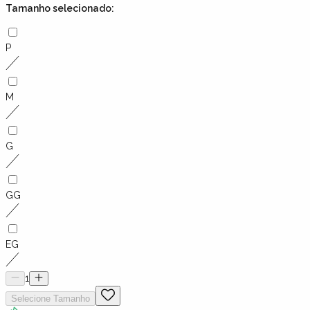
Tamanho
selecionado:
P
M
G
GG
EG
1
Selecione
Tamanho