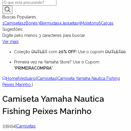
Buscas Populares:
1
Camisetas
2
Bonés
3
Bermudas
4
Jaquetas
5
Moletons
6
Calças
Sugestões:
Digite pelo menos
3
caracteres para buscar
Ver mais
Coleção
OUTLET
com
20% OFF
! Use o cupom
OUTLET20
Primeira vez na Yamaha Store? Use o Cupom
"
PRIMEIRACOMPRA
"
Home
|
Vestuário
|
Camisetas
|
Camiseta Yamaha Nautica Fishing
Peixes Marinho
|
Camiseta Yamaha Nautica
Fishing Peixes Marinho
339154
|
Camisetas