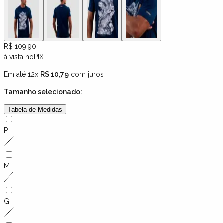
R$ 109,90
à vista no
PIX
Em até 12x
R$ 10,79
com juros
Tamanho
selecionado:
Tabela de Medidas
P
M
G