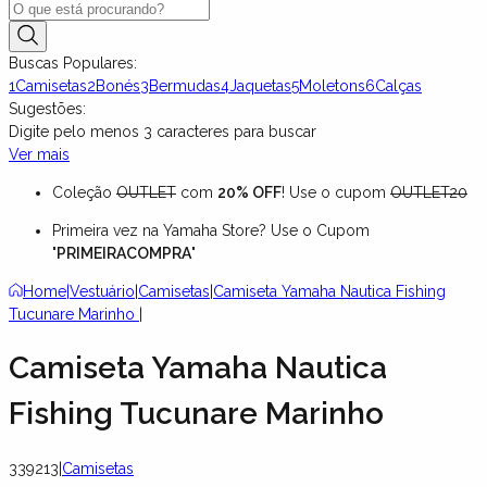
Buscas Populares:
1
Camisetas
2
Bonés
3
Bermudas
4
Jaquetas
5
Moletons
6
Calças
Sugestões:
Digite pelo menos
3
caracteres para buscar
Ver mais
Coleção
OUTLET
com
20% OFF
! Use o cupom
OUTLET20
Primeira vez na Yamaha Store? Use o Cupom
"
PRIMEIRACOMPRA
"
Home
|
Vestuário
|
Camisetas
|
Camiseta Yamaha Nautica Fishing
Tucunare Marinho
|
Camiseta Yamaha Nautica
Fishing Tucunare Marinho
339213
|
Camisetas