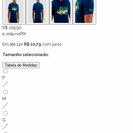
R$ 109,90
à vista no
PIX
Em até 12x
R$ 10,79
com juros
Tamanho
selecionado:
Tabela de Medidas
P
M
G