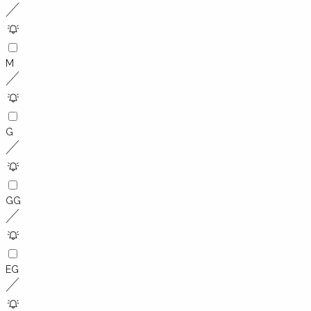
M
G
GG
EG