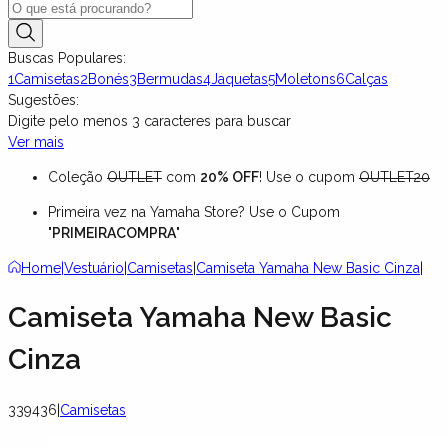
Buscas Populares:
1
Camisetas
2
Bonés
3
Bermudas
4
Jaquetas
5
Moletons
6
Calças
Sugestões:
Digite pelo menos
3
caracteres para buscar
Ver mais
Coleção
OUTLET
com
20% OFF
! Use o cupom
OUTLET20
Primeira vez na Yamaha Store? Use o Cupom
"
PRIMEIRACOMPRA
"
Home
|
Vestuário
|
Camisetas
|
Camiseta Yamaha New Basic Cinza
|
Camiseta Yamaha New Basic
Cinza
339436
|
Camisetas