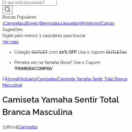
Buscas Populares:
1
Camisetas
2
Bonés
3
Bermudas
4
Jaquetas
5
Moletons
6
Calças
Sugestões:
Digite pelo menos
3
caracteres para buscar
Ver mais
Coleção
OUTLET
com
20% OFF
! Use o cupom
OUTLET20
Primeira vez na Yamaha Store? Use o Cupom
"
PRIMEIRACOMPRA
"
Home
|
Vestuário
|
Camisetas
|
Camiseta Yamaha Sentir Total Branca
Masculina
|
Camiseta Yamaha Sentir Total
Branca Masculina
338004
|
Camisetas