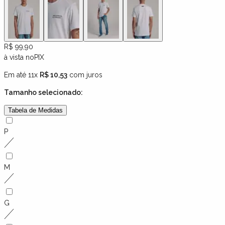
R$ 99,90
à vista no
PIX
Em até 11x
R$ 10,53
com juros
Tamanho
selecionado:
Tabela de Medidas
P
M
G