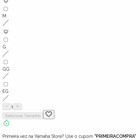
M
G
GG
EG
1
Selecione
Tamanho
Primeira vez na Yamaha Store? Use o cupom
"PRIMEIRACOMPRA"