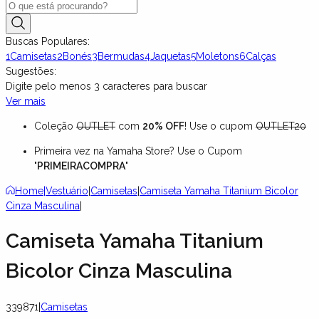
Buscas Populares:
1
Camisetas
2
Bonés
3
Bermudas
4
Jaquetas
5
Moletons
6
Calças
Sugestões:
Digite pelo menos
3
caracteres para buscar
Ver mais
Coleção
OUTLET
com
20% OFF
! Use o cupom
OUTLET20
Primeira vez na Yamaha Store? Use o Cupom
"
PRIMEIRACOMPRA
"
Home
|
Vestuário
|
Camisetas
|
Camiseta Yamaha Titanium Bicolor
Cinza Masculina
|
Camiseta Yamaha Titanium
Bicolor Cinza Masculina
339871
|
Camisetas