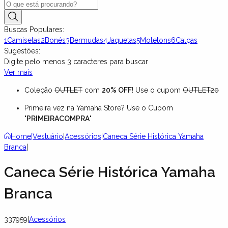
Buscas Populares:
1
Camisetas
2
Bonés
3
Bermudas
4
Jaquetas
5
Moletons
6
Calças
Sugestões:
Digite pelo menos
3
caracteres para buscar
Ver mais
Coleção
OUTLET
com
20% OFF
! Use o cupom
OUTLET20
Primeira vez na Yamaha Store? Use o Cupom
"
PRIMEIRACOMPRA
"
Home
|
Vestuário
|
Acessórios
|
Caneca Série Histórica Yamaha
Branca
|
Caneca Série Histórica Yamaha
Branca
337959
|
Acessórios