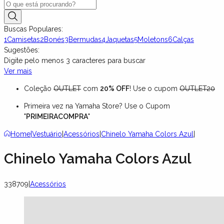
Buscas Populares:
1
Camisetas
2
Bonés
3
Bermudas
4
Jaquetas
5
Moletons
6
Calças
Sugestões:
Digite pelo menos
3
caracteres para buscar
Ver mais
Coleção
OUTLET
com
20% OFF
! Use o cupom
OUTLET20
Primeira vez na Yamaha Store? Use o Cupom
"
PRIMEIRACOMPRA
"
Home
|
Vestuário
|
Acessórios
|
Chinelo Yamaha Colors Azul
|
Chinelo Yamaha Colors Azul
338709
|
Acessórios