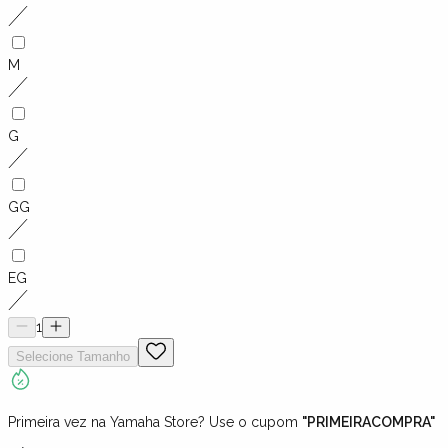
M
G
GG
EG
1
Selecione
Tamanho
Primeira vez na Yamaha Store? Use o cupom
"PRIMEIRACOMPRA"