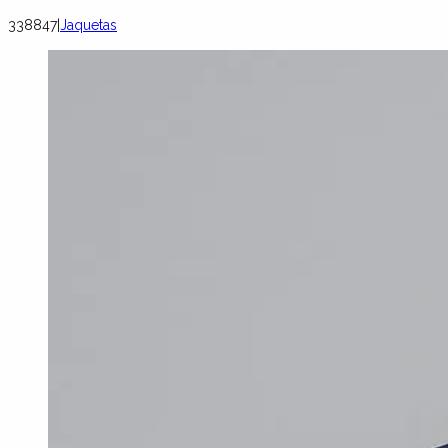
338847
|
Jaquetas