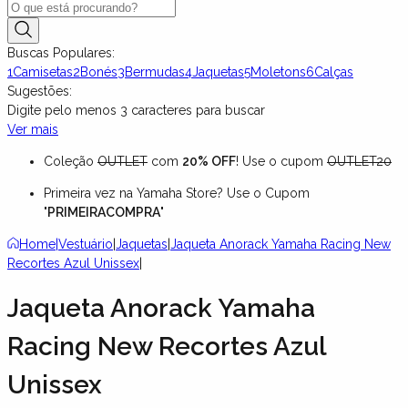
Buscas Populares:
1
Camisetas
2
Bonés
3
Bermudas
4
Jaquetas
5
Moletons
6
Calças
Sugestões:
Digite pelo menos
3
caracteres para buscar
Ver mais
Coleção
OUTLET
com
20% OFF
! Use o cupom
OUTLET20
Primeira vez na Yamaha Store? Use o Cupom
"
PRIMEIRACOMPRA
"
Home
|
Vestuário
|
Jaquetas
|
Jaqueta Anorack Yamaha Racing New
Recortes Azul Unissex
|
Jaqueta Anorack Yamaha
Racing New Recortes Azul
Unissex