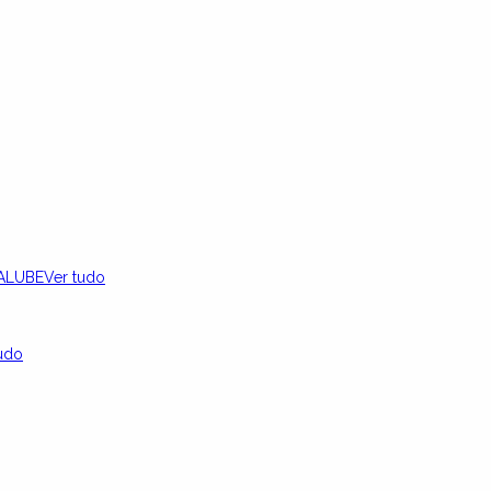
ALUBE
Ver tudo
udo