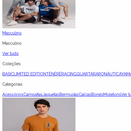
Masculino
Masculino
Ver tudo
Coleções
BASIC
LIMITED EDITION
TÉNÉRÉ
RACING
QUARTARARO
NÁUTICA
YAM
Categorias
Acessórios
Camisetas
Jaquetas
Bermudas
Calças
Bonés
Moletons
Ver t