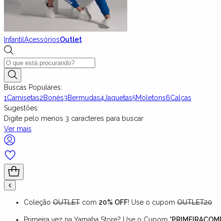
Infantil
Acessórios
Outlet
Buscas Populares:
1
Camisetas
2
Bonés
3
Bermudas
4
Jaquetas
5
Moletons
6
Calças
Sugestões:
Digite pelo menos
3
caracteres para buscar
Ver mais
Coleção
OUTLET
com
20% OFF
! Use o cupom
OUTLET20
Primeira vez na Yamaha Store? Use o Cupom "
PRIMEIRACOM