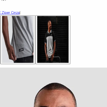
 Zíper Cinza
|