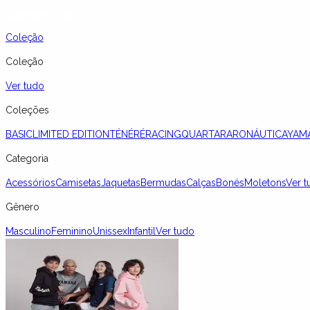
Coleção
Coleção
Ver tudo
Coleções
BASIC
LIMITED EDITION
TÉNÉRÉ
RACING
QUARTARARO
NÁUTICA
YAM
Categoria
Acessórios
Camisetas
Jaquetas
Bermudas
Calças
Bonés
Moletons
Ver t
Gênero
Masculino
Feminino
Unissex
Infantil
Ver tudo