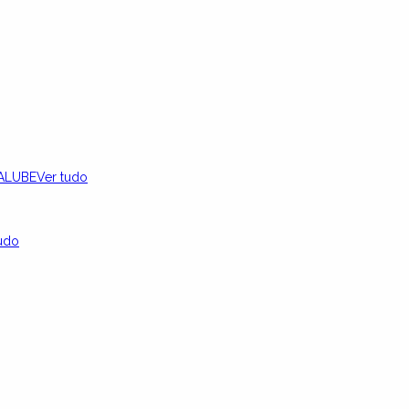
ALUBE
Ver tudo
udo