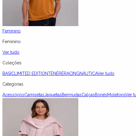
Feminino
Feminino
Ver tudo
Coleções
BASIC
LIMITED EDITION
TÉNÉRÉ
RACING
NÁUTICA
Ver tudo
Categorias
Acessórios
Camisetas
Jaquetas
Bermudas
Calças
Bonés
Moletons
Ver t