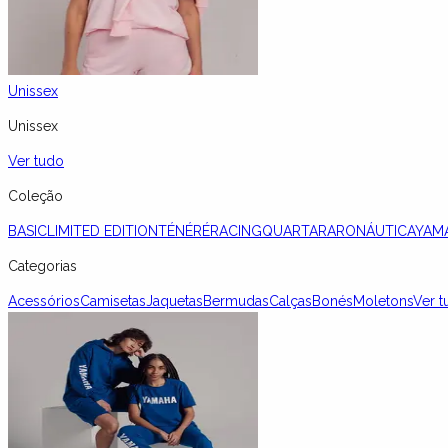
Unissex
Unissex
Ver tudo
Coleção
BASIC
LIMITED EDITION
TÉNÉRÉ
RACING
QUARTARARO
NÁUTICA
YAM
Categorias
Acessórios
Camisetas
Jaquetas
Bermudas
Calças
Bonés
Moletons
Ver t