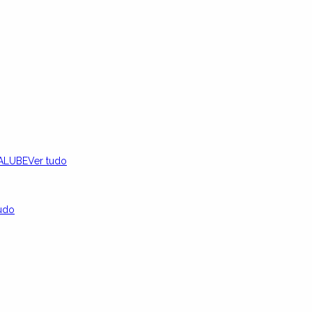
ALUBE
Ver tudo
udo