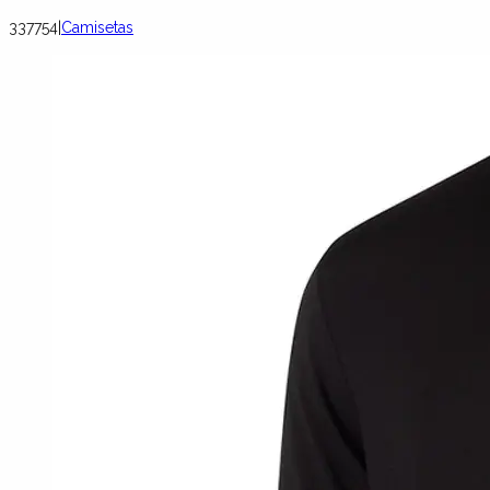
337754
|
Camisetas