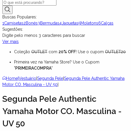
Buscas Populares:
1
Camisetas
2
Bonés
3
Bermudas
4
Jaquetas
5
Moletons
6
Calças
Sugestões:
Digite pelo menos
3
caracteres para buscar
Ver mais
Coleção
OUTLET
com
20% OFF
! Use o cupom
OUTLET20
Primeira vez na Yamaha Store? Use o Cupom
"
PRIMEIRACOMPRA
"
Home
|
Vestuário
|
Segunda Pele
|
Segunda Pele Authentic Yamaha
Motor CO. Masculina - UV 50
|
Segunda Pele Authentic
Yamaha Motor CO. Masculina -
UV 50