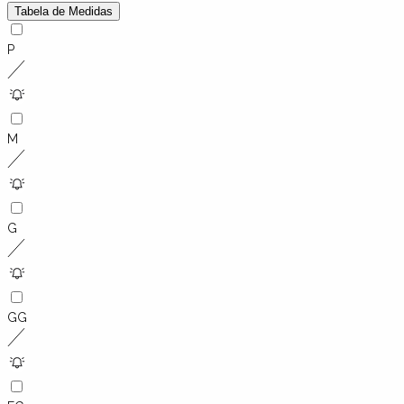
Tabela de Medidas
P
M
G
GG