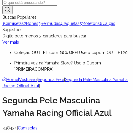
Buscas Populares:
1
Camisetas
2
Bonés
3
Bermudas
4
Jaquetas
5
Moletons
6
Calças
Sugestões:
Digite pelo menos
3
caracteres para buscar
Ver mais
Coleção
OUTLET
com
20% OFF
! Use o cupom
OUTLET20
Primeira vez na Yamaha Store? Use o Cupom
"
PRIMEIRACOMPRA
"
Home
|
Vestuário
|
Segunda Pele
|
Segunda Pele Masculina Yamaha
Racing Official Azul
|
Segunda Pele Masculina
Yamaha Racing Official Azul
338434
|
Camisetas