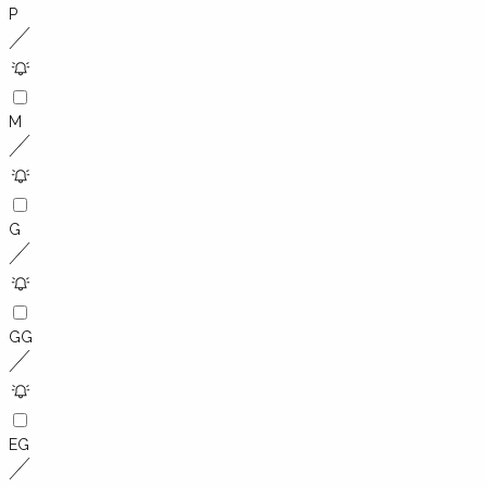
P
M
G
GG
EG