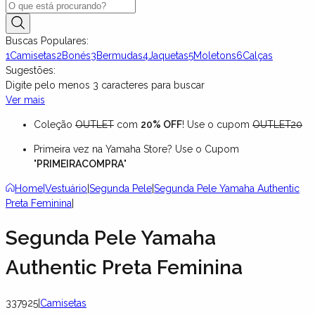
Buscas Populares:
1
Camisetas
2
Bonés
3
Bermudas
4
Jaquetas
5
Moletons
6
Calças
Sugestões:
Digite pelo menos
3
caracteres para buscar
Ver mais
Coleção
OUTLET
com
20% OFF
! Use o cupom
OUTLET20
Primeira vez na Yamaha Store? Use o Cupom
"
PRIMEIRACOMPRA
"
Home
|
Vestuário
|
Segunda Pele
|
Segunda Pele Yamaha Authentic
Preta Feminina
|
Segunda Pele Yamaha
Authentic Preta Feminina
337925
|
Camisetas